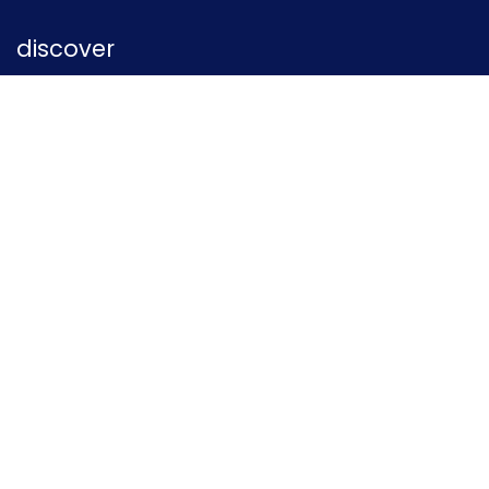
discover
Home
Our company
Privacy Policy
terms and Conditions
Follow us
Instagram
contact us
e-mail us
+31 70 2054848