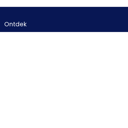
Ontdek
Startpagina
Ons bedrijf
Privacybeleid
Algemene Voorwaarden
Volg ons
Instagram
Kom in contact
e-mail ons
+31 70 2054848