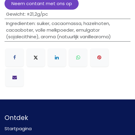
Neem contant met ons op
Gewicht
:
±21,2g/pc
Ingredienten
:
suiker, cacaomassa, hazelnoten,
cacaoboter, volle melkpoeder, emulgator
(sojalecithine), aroma (natuurlijk vanillearoma)
Ontdek
Startpagina