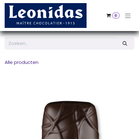
Overslaan naar inhoud
0
Alle producten