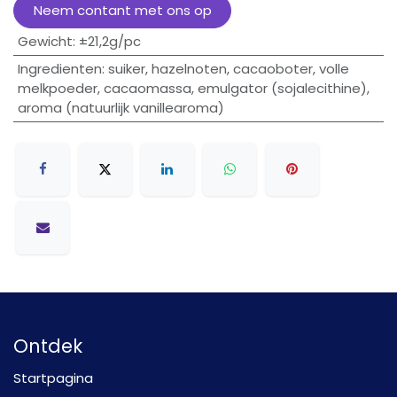
Neem contant met ons op
Gewicht
:
±21,2g/pc
Ingredienten
:
suiker, hazelnoten, cacaoboter, volle
melkpoeder, cacaomassa, emulgator (sojalecithine),
aroma (natuurlijk vanillearoma)
Ontdek
Startpagina