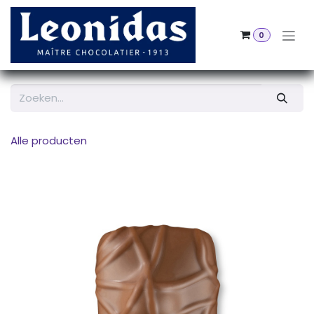
Overslaan naar inhoud
0
Alle producten