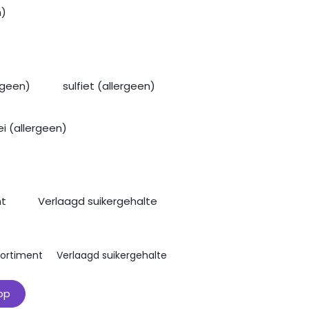
n)
rgeen)
sulfiet (allergeen)
ei (allergeen)
nt
Verlaagd suikergehalte
sortiment
Verlaagd suikergehalte
op