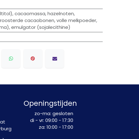
titol), cacaomassa, hazelnoten,
eroosterde cacaobonen, volle melkpoeder,
oma), emulgator (sojalecithine)
Openingstijden
zo-ma: gesloten
di - vr: 09:00 - 17:30
aat
​za: 10:00 - 17:00
rburg