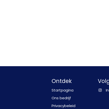
Ontdek
Vol
Startpagina
I
Ons bedrijf
Privacybeleid