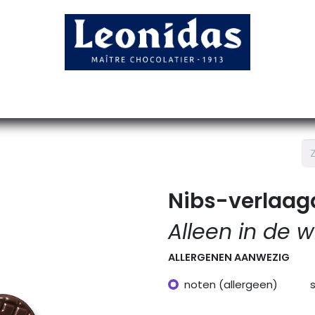
tioneel geschenkdozen
Seizoen producten
Collections
Nibs-verlaagd
Alleen in de w
ALLERGENEN AANWEZIG
noten (allergeen)