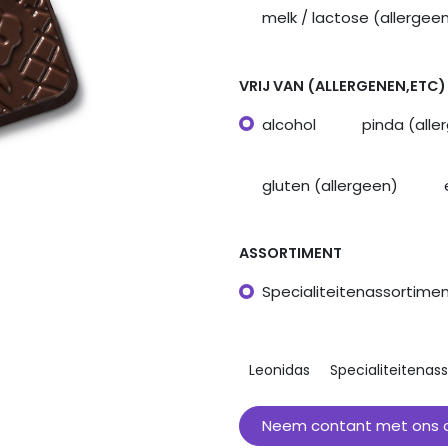
melk / lactose (allergee
VRIJ VAN (ALLERGENEN,ETC)
alcohol
pinda (alle
gluten (allergeen)
ASSORTIMENT
Specialiteitenassortime
Leonidas
Specialiteitenas
Neem contant met ons 