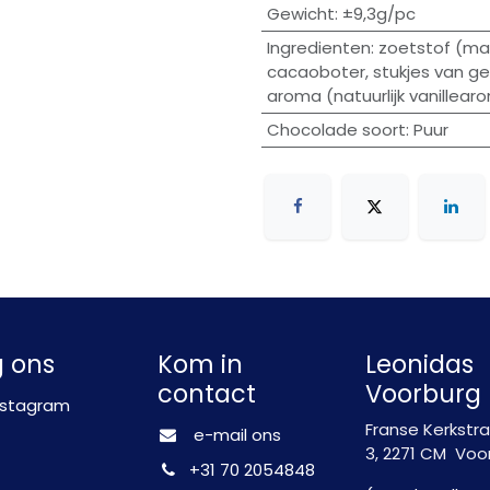
Gewicht
:
±9,3g/pc
Ingredienten
:
zoetstof (mal
cacaoboter, stukjes van g
aroma (natuurlijk vanillear
Chocolade soort
:
Puur
g ons
Kom in
Leonidas
contact
Voorburg
nstagram
Franse Kerkstr
e-mail ons
3, 2271 CM Voo
+31 70 2054848