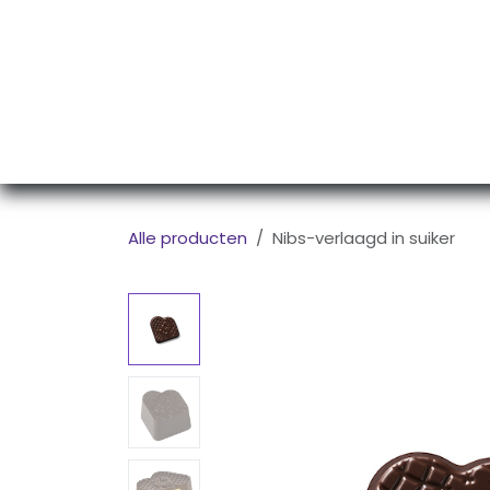
Overslaan naar inhoud
Startpagina
Assortiment Pralines
Tradi
Alle producten
Nibs-verlaagd in suiker