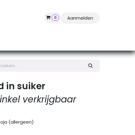
Aanmelden
0
Geschiedenis Leonidas
Contact
Assortiment zoeken
 in suiker
inkel verkrijgbaar
soja (allergeen)