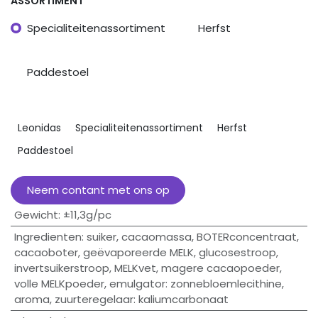
ASSORTIMENT
Specialiteitenassortiment
Herfst
Paddestoel
Leonidas
Specialiteitenassortiment
Herfst
Paddestoel
Neem contant met ons op
Gewicht
:
±11,3g/pc
Ingredienten
:
suiker, cacaomassa, BOTERconcentraat,
cacaoboter, geëvaporeerde MELK, glucosestroop,
invertsuikerstroop, MELKvet, magere cacaopoeder,
volle MELKpoeder, emulgator: zonnebloemlecithine,
aroma, zuurteregelaar: kaliumcarbonaat