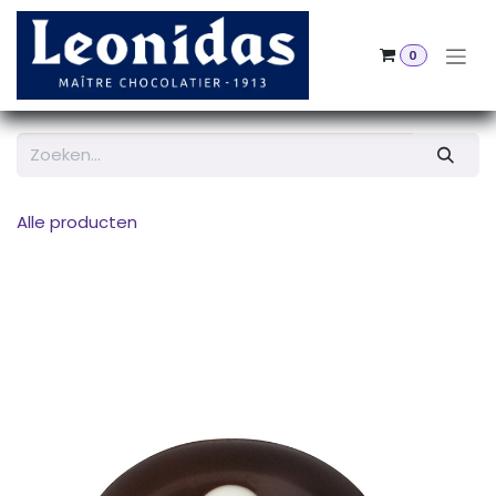
Overslaan naar inhoud
0
Alle producten