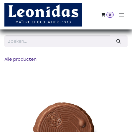
Overslaan naar inhoud
0
Alle producten