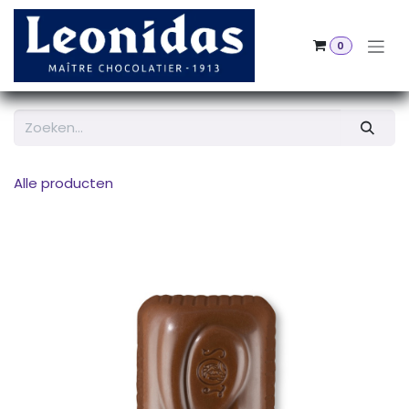
Overslaan naar inhoud
0
Alle producten