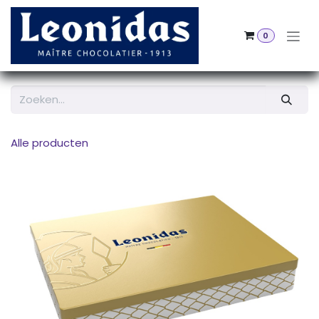
Overslaan naar inhoud
0
Alle producten